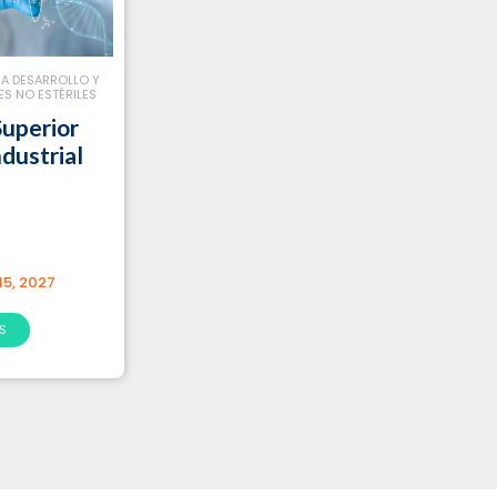
RA DESARROLLO Y
S NO ESTÉRILES
uperior
dustrial
15, 2027
S