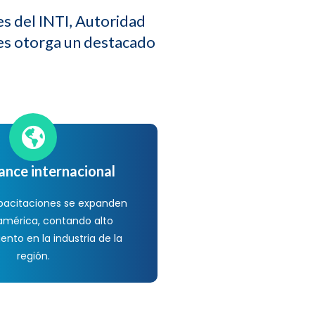
es del INTI, Autoridad
es otorga un destacado
ance internacional
pacitaciones se expanden
américa, contando alto
nto en la industria de la
región.