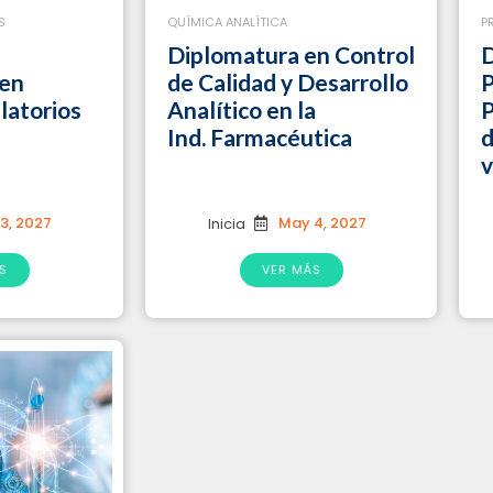
S
QUÍMICA ANALÍTICA
P
Diplomatura en Control
D
 en
de Calidad y Desarrollo
P
latorios
Analítico en la
P
Ind. Farmacéutica
d
v
3, 2027
May 4, 2027
Inicia
S
VER MÁS