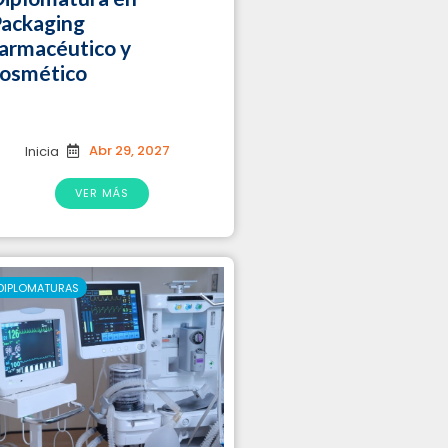
ackaging
armacéutico y
osmético
Abr 29, 2027
Inicia
VER MÁS
DIPLOMATURAS