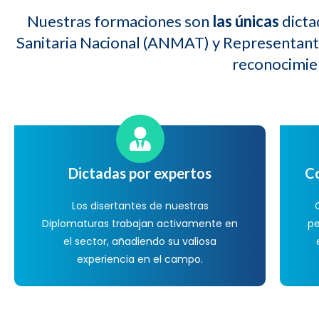
Nuestras formaciones son
las únicas
dicta
Sanitaria Nacional (ANMAT) y Representant
reconocimient
Dictadas por expertos
C
Los disertantes de nuestras
Diplomaturas trabajan activamente en
p
el sector, añadiendo su valiosa
experiencia en el campo.