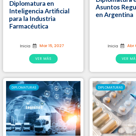
Diplomatura en
Asuntos Regu
Inteligencia Artificial
en Argentina
para la Industria
Farmacéutica
Mar 15, 2027
Abr 
Inicia
Inicia
VER MÁS
VER MÁ
DIPLOMATURAS
DIPLOMATURAS