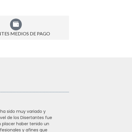
NTES MEDIOS DE PAGO
 ha sido muy variado y
“Excelente, no sólo por los 
vel de los Disertantes fue
expuestos en cada tema, sino
n placer haber tenido un
la buena onda y predispos
fesionales y afines que
responder dudas de manera pa