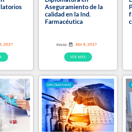
latorios
Aseguramiento de la
P
calidad en la Ind.
f
Farmacéutica
c
6, 2027
Abr 6, 2027
Inicia
S
VER MÁS
DIPLOMATURAS