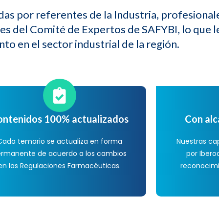
das por referentes de la Industria, profesional
es del Comité de Expertos de SAFYBI, lo que l
o en el sector industrial de la región.
ontenidos 100% actualizados
Con alc
Cada temario se actualiza en forma
Nuestras ca
ermanente de acuerdo a los cambios
por Ibero
en las Regulaciones Farmacéuticas.
reconocimie