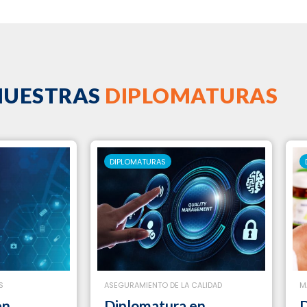
NUESTRAS
DIPLOMATURAS
DIPLOMATURAS
S
ASEGURAMIENTO DE LA CALIDAD
M
en
Diplomatura en
D