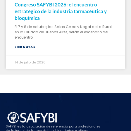
Congreso SAFYBI 2026: el encuentro
estratégico de la industria farmacéutica y
bioquímica
El 7 y 8 de octubre, las Salas Ceibo y Nogal de La Rural,
en la Ciudad de Buenos Aires, serán el escenario del
encuentro
LEER NOTA »
14 de julio de 2026
SAFYBI es la asociación de referencia para profesionales
de la industria farmacéutica, bioquímica y afines,