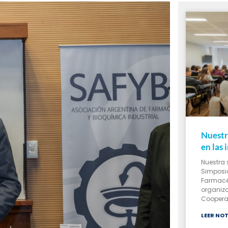
Nuestr
en las
Nuestra 
Simposio
Farmacé
organiza
Cooperad
LEER NOT