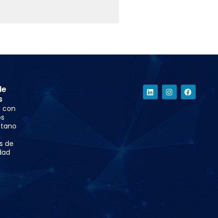
de
s
á con
os
tano
as de
dad