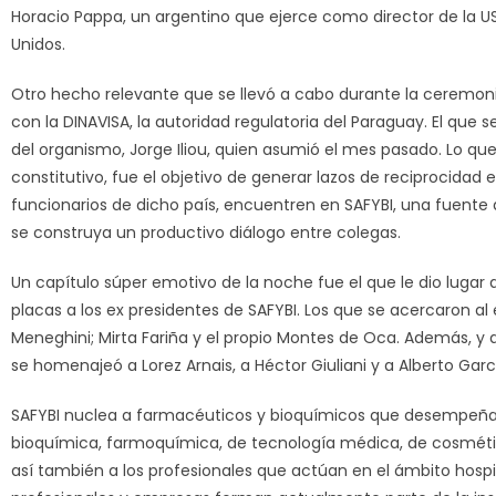
Horacio Pappa, un argentino que ejerce como director de la US
Unidos.
Otro hecho relevante que se llevó a cabo durante la ceremon
con la DINAVISA, la autoridad regulatoria del Paraguay. El que s
del organismo, Jorge Iliou, quien asumió el mes pasado. Lo q
constitutivo, fue el objetivo de generar lazos de reciprocidad en
funcionarios de dicho país, encuentren en SAFYBI, una fuente d
se construya un productivo diálogo entre colegas.
Un capítulo súper emotivo de la noche fue el que le dio luga
placas a los ex presidentes de SAFYBI. Los que se acercaron al 
Meneghini; Mirta Fariña y el propio Montes de Oca. Además, y 
se homenajeó a Lorez Arnais, a Héctor Giuliani y a Alberto Garc
SAFYBI nuclea a farmacéuticos y bioquímicos que desempeñan 
bioquímica, farmoquímica, de tecnología médica, de cosmétic
así también a los profesionales que actúan en el ámbito hospi