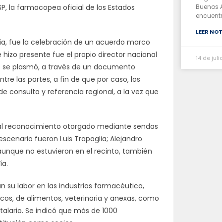
Buenos A
P, la farmacopea oficial de los Estados
encuent
LEER NOT
ia, fue la celebración de un acuerdo marco
e hizo presente fue el propio director nacional
14 de jul
ue se plasmó, a través de un documento
tre las partes, a fin de que por caso, los
e consulta y referencia regional, a la vez que
r al reconocimiento otorgado mediante sendas
escenario fueron Luis Trapaglia; Alejandro
aunque no estuvieron en el recinto, también
ía.
su labor en las industrias farmacéutica,
os, de alimentos, veterinaria y anexas, como
talario. Se indicó que más de 1000