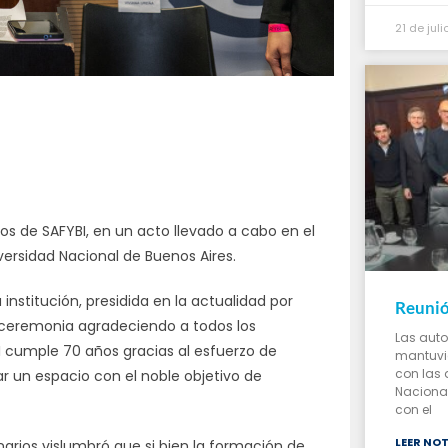
21 de jul
s de SAFYBI, en un acto llevado a cabo en el
ersidad Nacional de Buenos Aires.
a institución, presidida en la actualidad por
Reunió
a ceremonia agradeciendo a todos los
Las auto
 cumple 70 años gracias al esfuerzo de
mantuvie
con las 
r un espacio con el noble objetivo de
Nacional 
con el
LEER NOT
arios vislumbró que si bien la formación de