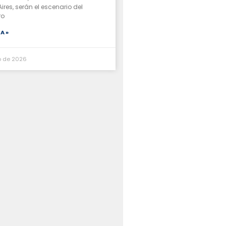
ires, serán el escenario del
ro
A »
io de 2026