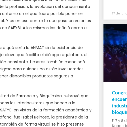
de la profesión, la evolución del conocimiento
n entorno en el que fuera posible poner en
17 de jul
nal. Y es en ese contexto que puso en valor los
 de SAFYBI. A los mismos los definió como el
bre qué sería la ANMAT sin la existencia de
 clave que facilita el diálogo regulatorio, el
ción constante. Limeres también mencionó
nigma para quienes no están involucrados
 tener disponibles productos seguros a
Congre
ultad de Farmacia y Bioquímica, subrayó que
encuen
todos los interlocutores que hacen a la
indust
 SAFYBI en vistas de la formación académica y
bioquí
fono, fue Isabel Reinoso, la presidente de la
El 7 y 8 
 también de forma virtual se hizo presente
Nogal de