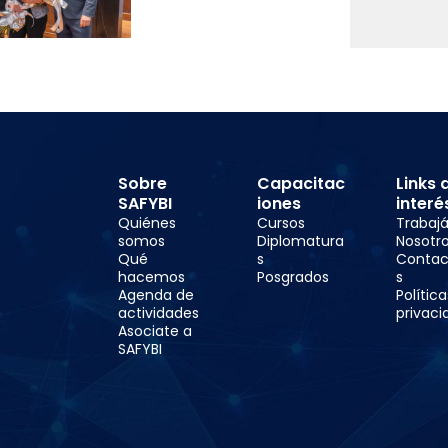
Sobre
Capacitac
Links 
SAFYBI
iones
interé
Quiénes
Cursos
Trabaj
somos
Diplomatura
Nosotr
Qué
s
Contac
hacemos
Posgrados
s
Agenda de
Polític
actividades
privaci
Asociate a
SAFYBI