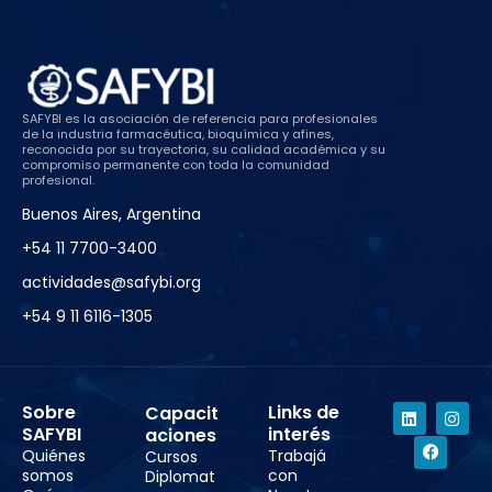
SAFYBI es la asociación de referencia para profesionales
de la industria farmacéutica, bioquímica y afines,
reconocida por su trayectoria, su calidad académica y su
compromiso permanente con toda la comunidad
profesional.
Buenos Aires, Argentina
+54 11 7700-3400
actividades@safybi.org
+54 9 11 6116-1305
Sobre
Links de
Capacit
SAFYBI
interés
aciones
Quiénes
Trabajá
Cursos
somos
con
Diplomat