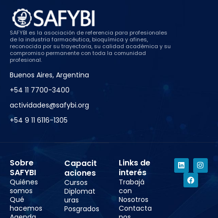
SAFYBI es la asociación de referencia para profesionales
de la industria farmacéutica, bioquímica y afines,
reconocida por su trayectoria, su calidad académica y su
compromiso permanente con toda la comunidad
profesional.
Buenos Aires, Argentina
+54 11 7700-3400
actividades@safybi.org
+54 9 11 6116-1305
Sobre
Links de
Capacit
SAFYBI
interés
aciones
Quiénes
Trabajá
Cursos
somos
con
Diplomat
Qué
Nosotros
uras
hacemos
Contacta
Posgrados
Agenda
nos