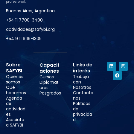
profesional.
Buenos Aires, Argentina
+54 11 7700-3400
actividades@safybi.org
+54 9 11 6116-1305
Sobre
Links de
Capacit
SAFYBI
interés
aciones
Quiénes
Trabajá
Cursos
somos
con
Diplomat
Qué
Nosotros
uras
hacemos
Contacta
Posgrados
Agenda
nos
de
Políticas
actividad
de
es
privacida
Asociate
d
a SAFYBI