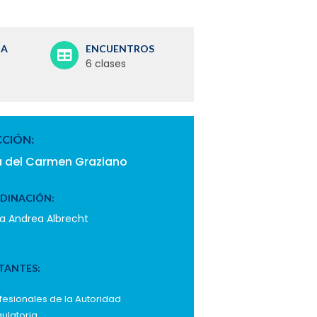
IA
ENCUENTROS
6 clases
CCIÓN:
a del Carmen Graziano
DINACIÓN:
a Andrea Albrecht
TANTES:
fesionales de la Autoridad
ulatoria.