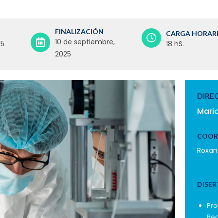
FINALIZACIÓN
CARGA HORAR
10 de septiembre,
25
18 hS.
2025
DIRE
Mari
COOR
Roxan
DISER
Pro
Reg