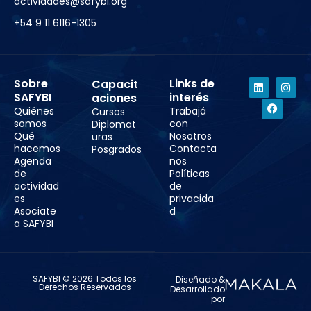
actividades@safybi.org
+54 9 11 6116-1305
Sobre
Links de
Capacit
SAFYBI
interés
aciones
Quiénes
Trabajá
Cursos
somos
con
Diplomat
Qué
Nosotros
uras
hacemos
Contacta
Posgrados
Agenda
nos
de
Políticas
actividad
de
es
privacida
Asociate
d
a SAFYBI
SAFYBI © 2026 Todos los
Diseñado &
Derechos Reservados
Desarrollado
por