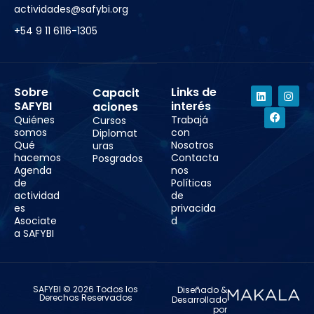
actividades@safybi.org
+54 9 11 6116-1305
Sobre
Links de
Capacit
SAFYBI
interés
aciones
Quiénes
Trabajá
Cursos
somos
con
Diplomat
Qué
Nosotros
uras
hacemos
Contacta
Posgrados
Agenda
nos
de
Políticas
actividad
de
es
privacida
Asociate
d
a SAFYBI
SAFYBI © 2026 Todos los
Diseñado &
Derechos Reservados
Desarrollado
por