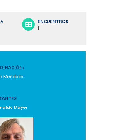
IA
ENCUENTROS
1
DINACIÓN:
la Mendoza
TANTES:
Ronaldo Mayer