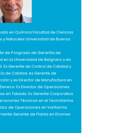
iado en Química Facultad de Ciencias
s y Naturales Universidad de Buenos
te de Posgrado de Garantía de
d en la Universidad de Belgrano y en
S. Ex Gerente de Control de Calidad y
ía de Calidad, ex Gerente de
ción y ex Director de Manufactura en
Zeneca. Ex Director de Operaciones
as en Takeda. Ex Gerente Corporativo
raciones Técnicas en el Tecnofarma.
ector de Operaciones en Varifarma.
lmente Gerente de Planta en Dromex