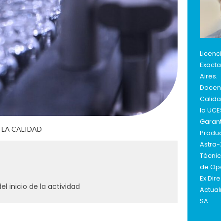
Licenc
Exacta
Aires.
Docen
Calida
la UCE
Garant
 LA CALIDAD
Produc
Astra-
Técnic
de Ope
Ex Dir
el inicio de la actividad
Actua
SA.