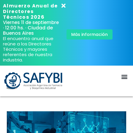
Almuerzo Anual de
Directores
Técnicos 2026
Viernes 11 de septiembre
· Ciudad de
· 12:00 hs.
Buenos Aires
Más información
El encuentro anual que
reúne a los Directores
Técnicos y mayores
referentes de nuestra
industria.