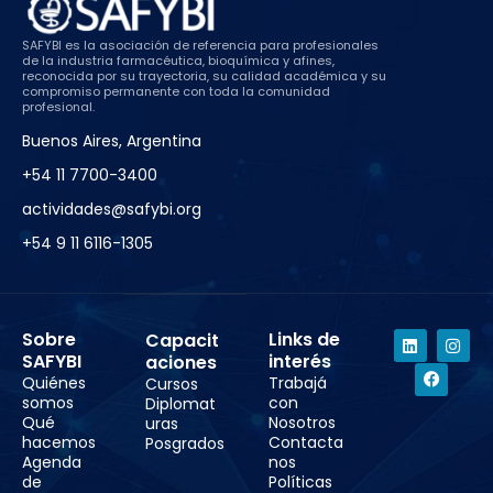
SAFYBI es la asociación de referencia para profesionales
de la industria farmacéutica, bioquímica y afines,
reconocida por su trayectoria, su calidad académica y su
compromiso permanente con toda la comunidad
profesional.
Buenos Aires, Argentina
+54 11 7700-3400
actividades@safybi.org
+54 9 11 6116-1305
Sobre
Links de
Capacit
SAFYBI
interés
aciones
Quiénes
Trabajá
Cursos
somos
con
Diplomat
Qué
Nosotros
uras
hacemos
Contacta
Posgrados
Agenda
nos
de
Políticas