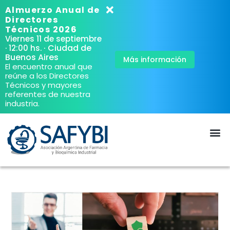
Almuerzo Anual de
Directores
Técnicos 2026
Viernes 11 de septiembre
· Ciudad de
· 12:00 hs.
Buenos Aires
Más información
El encuentro anual que
reúne a los Directores
Técnicos y mayores
referentes de nuestra
industria.