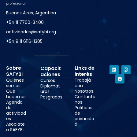
profesional.
Buenos Aires, Argentina
+54 11 7700-3400
actividades@safybi.org
+54 9 11 6116-1305
Sobre
Links de
Capacit
SAFYBI
interés
aciones
Quiénes
Trabajá
Cursos
somos
con
Diplomat
Qué
Nosotros
uras
hacemos
Contacta
Posgrados
Agenda
nos
de
Políticas
actividad
de
es
privacida
Asociate
d
a SAFYBI