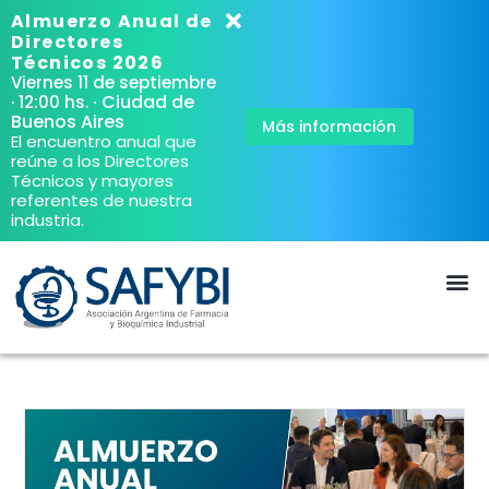
Almuerzo Anual de
Directores
Técnicos 2026
Viernes 11 de septiembre
· Ciudad de
· 12:00 hs.
Buenos Aires
Más información
El encuentro anual que
reúne a los Directores
Técnicos y mayores
referentes de nuestra
industria.