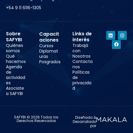
+54 9 11 6116-1305
Sobre
Links de
Capacit
SAFYBI
interés
aciones
Quiénes
Trabajá
Cursos
somos
con
Diplomat
Qué
Nosotros
uras
hacemos
Contacta
Posgrados
Agenda
nos
de
Políticas
actividad
de
es
privacida
Asociate
d
a SAFYBI
SAFYBI © 2026 Todos los
Diseñado &
Derechos Reservados
Desarrollado
por