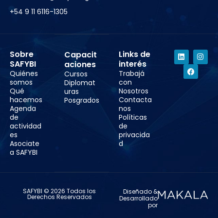
+54 9 11 6116-1305
Sobre
Links de
Capacit
SAFYBI
interés
aciones
Quiénes
Trabajá
Cursos
somos
con
Diplomat
Qué
Nosotros
uras
hacemos
Contacta
Posgrados
Agenda
nos
de
Políticas
actividad
de
es
privacida
Asociate
d
a SAFYBI
SAFYBI © 2026 Todos los
Diseñado &
Derechos Reservados
Desarrollado
por