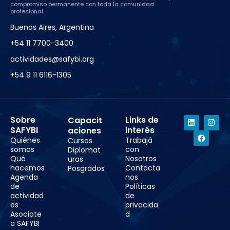
compromiso permanente con toda la comunidad
profesional.
Buenos Aires, Argentina
+54 11 7700-3400
actividades@safybi.org
+54 9 11 6116-1305
Sobre
Links de
Capacit
SAFYBI
interés
aciones
Quiénes
Trabajá
Cursos
somos
con
Diplomat
Qué
Nosotros
uras
hacemos
Contacta
Posgrados
Agenda
nos
de
Políticas
actividad
de
es
privacida
Asociate
d
a SAFYBI