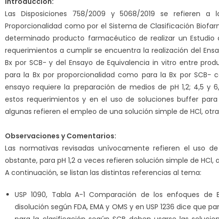
Introducción:
Las Disposiciones 758/2009 y 5068/2019 se refieren a l
Proporcionalidad como por el Sistema de Clasificación Biofa
determinado producto farmacéutico de realizar un Estudio de
requerimientos a cumplir se encuentra la realización del Ensay
Bx por SCB- y del Ensayo de Equivalencia in vitro entre pro
para la Bx por proporcionalidad como para la Bx por SCB- 
ensayo requiere la preparación de medios de pH 1,2; 4,5 y 6
estos requerimientos y en el uso de soluciones buffer para l
algunas refieren el empleo de una solución simple de HCl, otr
Observaciones y Comentarios:
Las normativas revisadas unívocamente refieren el uso de 
obstante, para pH 1,2 a veces refieren solución simple de HCl,
A continuación, se listan las distintas referencias al tema:
USP 1090, Tabla A-1 Comparación de los enfoques de
disolución según FDA, EMA y OMS y en USP 1236 dice que pa
para la clasificación según SCB deben usarse las solucio