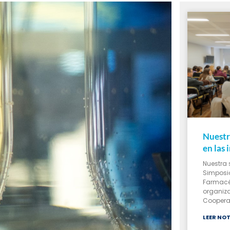
Nuestr
en las
Nuestra 
Simposio
Farmacé
organiza
Cooperad
LEER NOT