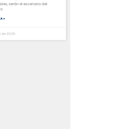
ires, serán el escenario del
ro
A »
io de 2026