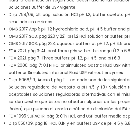
Soluciones Buffer de USP vigente.
Disp 758/09, últ pág: solución HCl pH 1,2, buffer acetato pH
simulado sin enzimas.
OMS 2017 App 1: pH 1.2 hydrochloric acid, pH 4.5 buffer and p
OMS 2017 SCB, pág 220 y 221: pH 1.2 HCl solution or buffer, 
OMS 2017 SCB, pág 223: aqueous buffers at pH 1.2, pH 4.5 an
FDA 2021, pág 3: At least three pHs within this range (1.2 a 6.8
FDA 2021, pág 7: Three buffers: pH 1.2, pH 4.5, and pH 6.8
FDA 2000, pág 7: 0.1 N HCl or Simulated Gastric Fluid USP wi
buffer or Simulated Intestinal Fluid USP without enzymes
Disp. 5068/19, Anexo I, pág 11: …en cada uno de los siguiente
Solución reguladora de Acetato a pH 4,5 y (3) Solución 
aceptables soluciones reguladoras alternativas con el m
se demuestre que éstos no afectan algunas de las propied
iónica) que puedan alterar la cinética de disolución del IFA
FDA 1995 SUPAC IR, pág 3: 0.1N HCl, and USP buffer media at p
Disp 556/09, pág 18: HCL 0,1N y en buffers USP de pH 4,5 y 6,