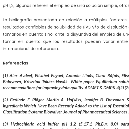
pH 1,2, algunas refieren el empleo de una solución simple, otr
La bibliografía presentada en relación a múltiples factores
resultados confiables de solubilidad de IFAS y/o de disolución
tomarlos en cuenta sino, ante la disyuntiva del empleo de una 
tomar en cuenta que los resultados pueden variar entre 
internacional de referencia.
Referencias
(1) Alex Avdeef, Elisabet Fuguet, Antonio Llinàs, Clara Ràfols, Eli
Boldyreva, Krisztina Takács-Novák. White paper Equilibrium solub
recommendations for improving data quality. ADMET & DMPK 4(2) (
(2) Gerlinde F. Plöger, Martin A. Hofsäss, Jennifer B. Dressman. 
Ingredients Which Have Been Recently Added to the List of Essentia
Classification Systeme Biowaiver. Journal of Pharmaceutical Scienc
(3) Hydrochloric acid buffer pH 1.2 (5.17.1 Ph.Eur. 8.0) para