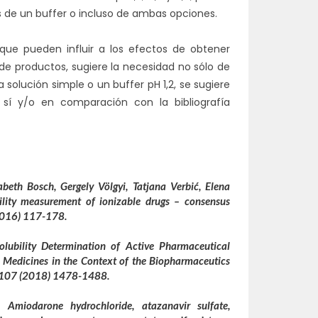
as de un buffer o incluso de ambas opciones.
 que pueden influir a los efectos de obtener
 de productos, sugiere la necesidad no sólo de
solución simple o un buffer pH 1,2, se sugiere
sí y/o en comparación con la bibliografía
sabeth Bosch, Gergely Völgyi, Tatjana Verbić, Elena
ility measurement of ionizable drugs – consensus
2016) 117-178.
Solubility Determination of Active Pharmaceutical
l Medicines in the Context of the Biopharmaceutics
es 107 (2018) 1478-1488.
 Amiodarone hydrochloride, atazanavir sulfate,