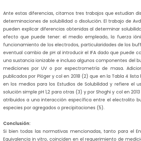
Ante estas diferencias, citamos tres trabajos que estudian di
determinaciones de solubilidad o disolución. El trabajo de Avd
pueden explicar diferencias obtenidas al determinar solubilid
efecto que puede tener: el medio empleado, la fuerza iónic
funcionamiento de los electrodos, particularidades de los bu
eventual cambio de pH al introducir el IFA dado que puede c
una sustancia ionizable e incluso algunos componentes del bu
mediciones por UV o por espectrometría de masa. Adicion
publicados por Plöger y col en 2018 (2) que en la Tabla 4 lista
en los medios para los Estudios de Solubilidad y refiere el 
solución simple pH 1,2 para otras (3) y por Shoghi y col en 20
atribuidos a una interacción específica entre el electrolito
especies por agregados o precipitaciones (5).
Conclusión:
Si bien todas las normativas mencionadas, tanto para el E
Equivalencia in vitro, coinciden en el requerimiento de medicio