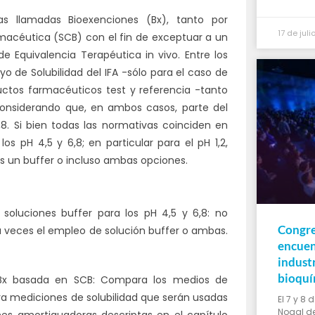
as llamadas Bioexenciones (Bx), tanto por
17 de jul
rmacéutica (SCB) con el fin de exceptuar a un
 Equivalencia Terapéutica in vivo. Entre los
o de Solubilidad del IFA -sólo para el caso de
ductos farmacéuticos test y referencia -tanto
considerando que, en ambos casos, parte del
,8. Si bien todas las normativas coinciden en
os pH 4,5 y 6,8; en particular para el pH 1,2,
as un buffer o incluso ambas opciones.
soluciones buffer para los pH 4,5 y 6,8: no
Congre
 a veces el empleo de solución buffer o ambas.
encuen
indust
bioquí
 Bx basada en SCB: Compara los medios de
ra mediciones de solubilidad que serán usadas
El 7 y 8 
Nogal de
nes amortiguadoras descriptas en el capítulo