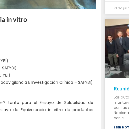
21 de jul
a in vitro
FYBI)
 SAFYBI)
FYBI)
acovigilancia E Investigación Clínica – SAFYBI)
Reunió
Las auto
ffer? tanto para el Ensayo de Solubilidad de
mantuvie
con las 
nsayo de Equivalencia in vitro de productos
Nacional 
con el
LEER NOT