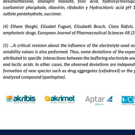
dexamethasone, enalapril maleate, folic acid, hydroxychloroqui
oseltamivir phosphate, ribavirin, rifabutin y Hydrochloric acid pH 
sulfate pentahydrate, succimer.
(4) Elham Shoghi, Elisabet Fuguet, Elisabeth Bosch, Clara Ràfols.
amphoteric drugs. European Journal of Pharmaceutical Sciences 48 
(5) …A critical revision about the influence of the electrolyte used 
solubility values is also performed. Thus, some deviations of the expe
attributed to specific interactions between the buffering electrolyte an
and lactic acids. In other cases, the observed deviations are independ
formation of new species such as drug aggregates (cefadroxil) or the p
analyzed compound (quetiapine).