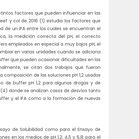
stintos factores que pueden influenciar en las
eef y col de 2016 (1) estudia los factores que
ad de un IFA entre los cuales se encuentran el
a, la medición correcta del pH, el correcto
ffers empleados en especial a muy bajos pH, el
ambiar en varias unidades cuando se adiciona
ffer que pueden ocasionar dificultades en las
almente, se citan dos trabajos que fueron
 la composición de las soluciones pH 1,2 usadas
uso de buffer pH 1,2 para algunas drogas y de
13 (4) donde se analizan casos de desvíos tanto
 buffer y el IFA como a la formación de nuevas
nsayo de Solubilidad como para el Ensayo de
nes en los medios de pH 1,2; 4,5 y 6,8; para el