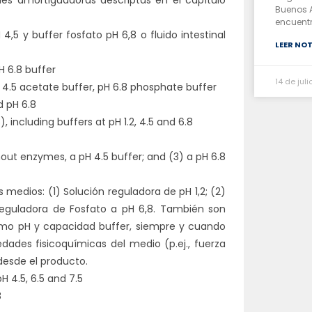
Buenos A
encuent
 4,5 y buffer fosfato pH 6,8 o fluido intestinal
LEER NOT
H 6.8 buffer
14 de jul
pH 4.5 acetate buffer, pH 6.8 phosphate buffer
d pH 6.8
), including buffers at pH 1.2, 4.5 and 6.8
thout enzymes, a pH 4.5 buffer; and (3) a pH 6.8
s medios: (1) Solución reguladora de pH 1,2; (2)
reguladora de Fosfato a pH 6,8. También son
ismo pH y capacidad buffer, siempre y cuando
ades fisicoquímicas del medio (p.ej., fuerza
 desde el producto.
H 4.5, 6.5 and 7.5
8