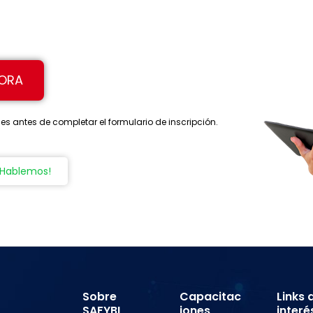
HORA
s antes de completar el formulario de inscripción.
¡Hablemos!
Sobre
Capacitac
Links 
SAFYBI
iones
interé